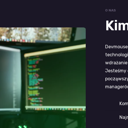
O NAS
Kim
Devmouse 
technologi
wdrażanie
Jesteśmy 
począwszy
manageró
Kom
Naj