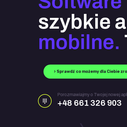
Software
szybkie a
mobilne.
Sprawdź co możemy dla Ciebie zro
Porozmawiajmy o Twojej nowej apli
+48 661 326 903