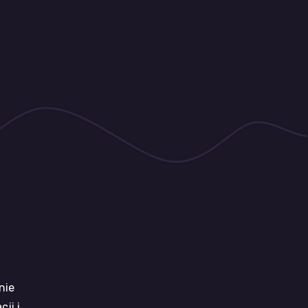
nie
ji i