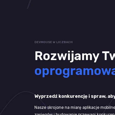
DEVMOUSE W LICZBACH
Rozwijamy Tw
oprogramow
Wyprzedź konkurencję i spraw, aby 
Nasze skrojone na miarę aplikacje mobil
zasięgów i budowanie przewagi konkurenc