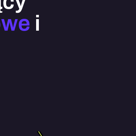
ący
owe
i