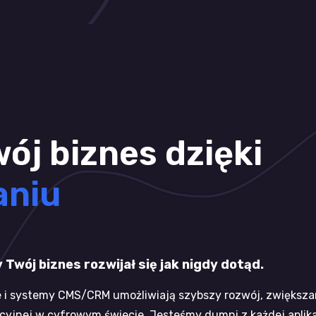
ój biznes dzięki
aniu
Twój biznes rozwijał się jak nigdy dotąd.
ne i systemy CMS/CRM umożliwiają szybszy rozwój, zwiększa
yjnej w cyfrowym świecie. Jesteśmy dumni z każdej aplikac