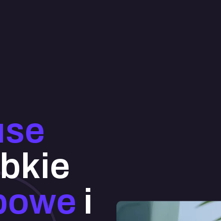
use
bkie
bowe
i