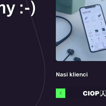
y :-)
Nasi klienci