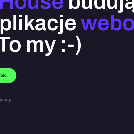
 House
buduj
plikacje
web
To my :-)
bić
kacji