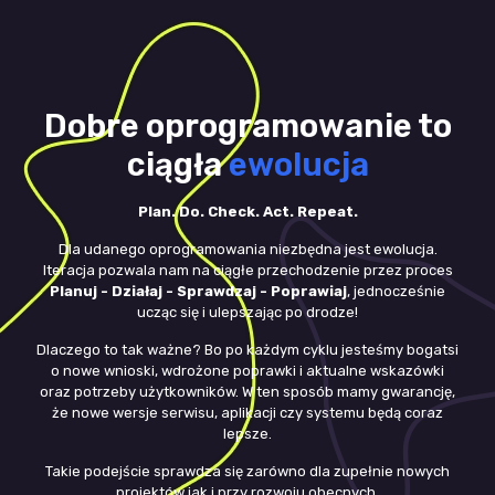
Dobre oprogramowanie to
ciągła
ewolucja
Plan. Do. Check. Act. Repeat.
Dla udanego oprogramowania niezbędna jest ewolucja.
Iteracja pozwala nam na ciągłe przechodzenie przez proces
Planuj - Działaj - Sprawdzaj - Poprawiaj
, jednocześnie
ucząc się i ulepszając po drodze!
Dlaczego to tak ważne? Bo po każdym cyklu jesteśmy bogatsi
o nowe wnioski, wdrożone poprawki i aktualne wskazówki
oraz potrzeby użytkowników. W ten sposób mamy gwarancję,
że nowe wersje serwisu, aplikacji czy systemu będą coraz
lepsze.
Takie podejście sprawdza się zarówno dla zupełnie nowych
projektów jak i przy rozwoju obecnych.