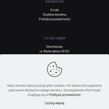
DEVMOUSE
O nas
Szybka wycena
Polityka prywatności
TU JESTEŚMY
Devmouse,
ul. Kieturakisa 10/21,
80-742 Gdańsk
NIP: 5783064532
Nasz serwis wykorzystuje pliki cookies. Ich obecność zapewnia
poprawne działanie całego serwisu. Szczegółowe informacje
+48 661 326 903
znajdują się w
Polityce prywatności
.
Czytaj więcej
kontakt@devmouse.pl