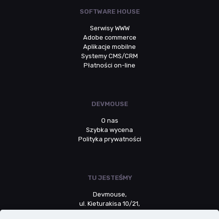
SOFTWARE HOUSE
Serwisy WWW
Adobe commerce
Aplikacje mobilne
Systemy CMS/CRM
Płatności on-line
DEVMOUSE
O nas
Szybka wycena
Polityka prywatności
TU JESTEŚMY
Devmouse,
ul. Kieturakisa 10/21,
80-742 Gdańsk