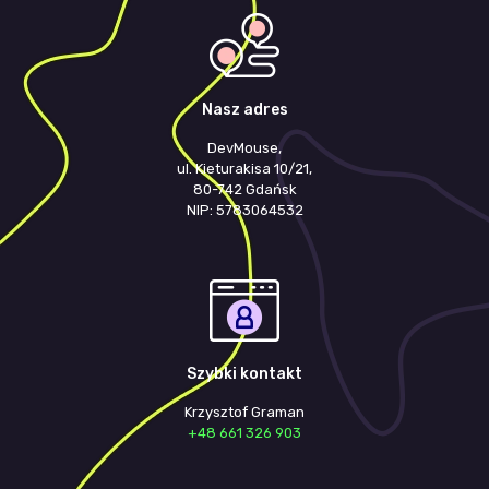
Nasz adres
DevMouse,
ul. Kieturakisa 10/21,
80-742 Gdańsk
NIP: 5783064532
Szybki kontakt
Krzysztof Graman
+48 661 326 903