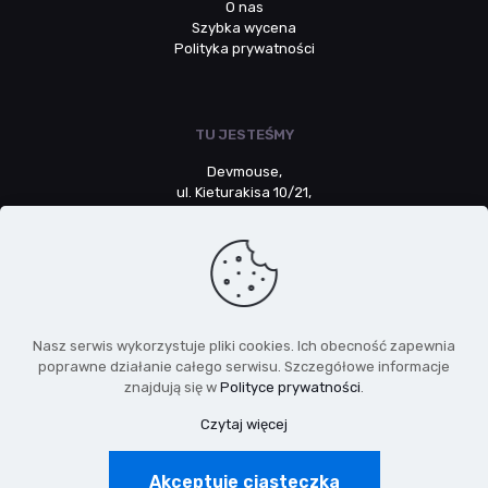
O nas
Szybka wycena
Polityka prywatności
TU JESTEŚMY
Devmouse,
ul. Kieturakisa 10/21,
80-742 Gdańsk
NIP: 5783064532
Nasz serwis wykorzystuje pliki cookies. Ich obecność zapewnia
poprawne działanie całego serwisu. Szczegółowe informacje
+48 661 326 903
znajdują się w
Polityce prywatności
.
Czytaj więcej
kontakt@devmouse.pl
Akceptuje ciasteczka