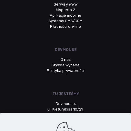
Serwisy WWW
Magento 2
Aplikacje mobilne
Systemy CMS/CRM
Płatności on-line
DEVMOUSE
O nas
Szybka wycena
Polityka prywatności
TU JESTEŚMY
Devmouse,
ul. Kieturakisa 10/21,
80-742 Gdańsk
NIP: 5783064532