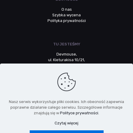
O nas
Szybka wycena
Polityka prywatności
TU JESTEŚMY
Devmouse,
ul. Kieturakisa 10/21,
80-742 Gdańsk
NIP: 5783064532
Nasz serwis wykorzystuje pliki cookies. Ich obecność zapewnia
poprawne działanie całego serwisu. Szczegółowe informacje
+48 661 326 903
znajdują się w
Polityce prywatności
.
Czytaj więcej
kontakt@devmouse.pl